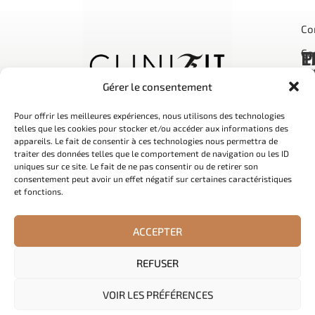
Co
P
Co
T
L
CG
In
Pr
Gérer le consentement
vis
Rè
In
Pour offrir les meilleures expériences, nous utilisons des technologies
Pol
Aq
telles que les cookies pour stocker et/ou accéder aux informations des
appareils. Le fait de consentir à ces technologies nous permettra de
Me
Fi
traiter des données telles que le comportement de navigation ou les ID
VR
uniques sur ce site. Le fait de ne pas consentir ou de retirer son
consentement peut avoir un effet négatif sur certaines caractéristiques
Nu
et fonctions.
Co
Pe
ACCEPTER
REFUSER
Copyright © 2026. Tous droits
CLINIFIT
– Made With ❤ By
MF
.
réservés.
VOIR LES PRÉFÉRENCES