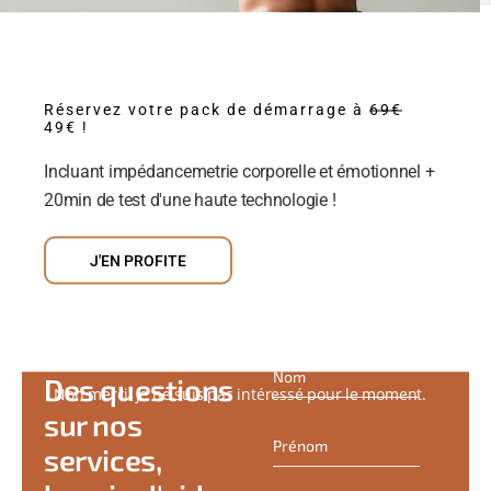
SPA JOGGER
EN SAVOIR PLUS
Réservez votre pack de démarrage à
69€
49€ !
Incluant impédancemetrie corporelle et émotionnel +
20min de test d'une haute technologie !
J'EN PROFITE
CONTACT
Des questions
Non merci, je ne suis pas intéressé pour le moment.
sur nos
services,